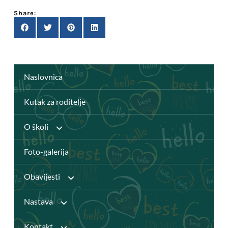
Share:
Naslovnica
Kutak za roditelje
O školi
Foto-galerija
Anž Frankopan
Obavijesti
Knjižnica
Nastava
Javni pozivi
Katalog Knjižnice
Kontakt