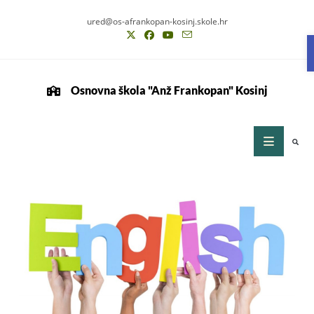
ured@os-afrankopan-kosinj.skole.hr
Osnovna škola "Anž Frankopan" Kosinj