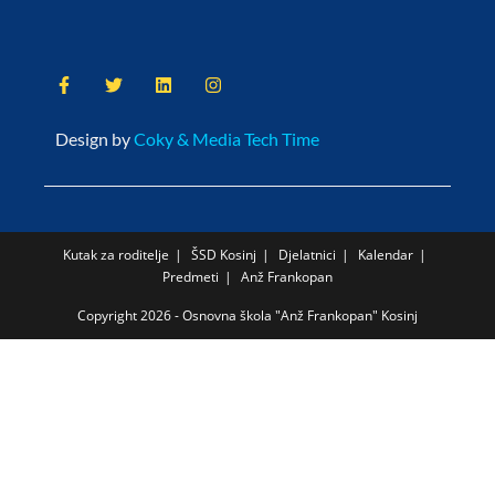
Design by
Coky & Media Tech Time
Kutak za roditelje
ŠSD Kosinj
Djelatnici
Kalendar
Predmeti
Anž Frankopan
Copyright 2026 - Osnovna škola "Anž Frankopan" Kosinj