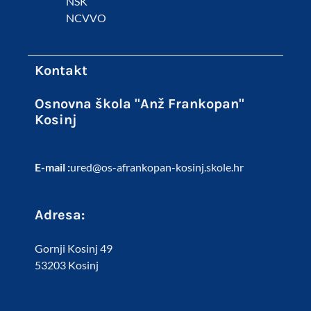
NSK
NCVVO
Kontakt
Osnovna škola "Anž Frankopan"
Kosinj
E-mail :
ured@os-afrankopan-kosinj.skole.hr
Adresa:
Gornji Kosinj 49
53203 Kosinj