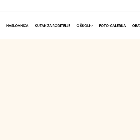
NASLOVNICA
KUTAK ZA RODITELJE
O ŠKOLI
FOTO-GALERIJA
OBAV