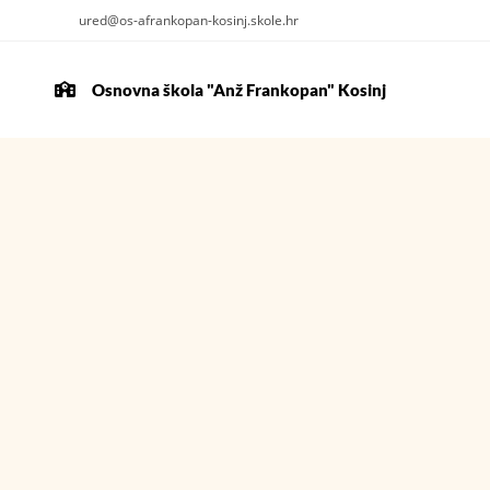
ured@os-afrankopan-kosinj.skole.hr
Osnovna škola "Anž Frankopan" Kosinj