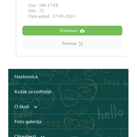
Size:
188.17 KB
Hits:
72
Date added:
27-09-2024
Download
Preview
Naslovnica
Kutak za roditelje
O školi
Foto-galerija
Anž Frankopan
Obavijesti