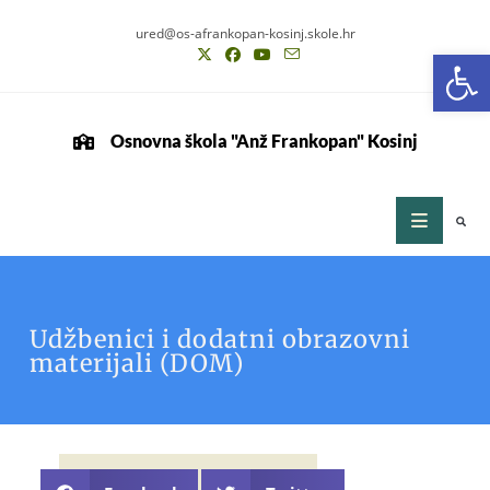
ured@os-afrankopan-kosinj.skole.hr
Op
Osnovna škola "Anž Frankopan" Kosinj
Udžbenici i dodatni obrazovni
materijali (DOM)