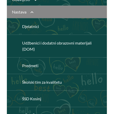
Knjižnica
Nastava
Javni pozivi
Katalog Knjižnice
Djelatnici
Natječaji
Virtualna knjižnica
Udžbenici i dodatni obrazovni materijali
Izvješća
(DOM)
Školski Odbor
Predmeti
Učiteljsko vijeće
Školski tim za kvalitetu
Vijeće roditelja
ŠSD Kosinj