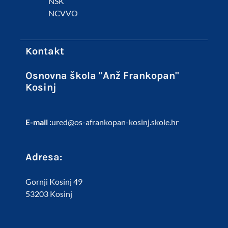
NSK
NCVVO
Kontakt
Osnovna škola "Anž Frankopan"
Kosinj
E-mail :
ured@os-afrankopan-kosinj.skole.hr
Adresa:
Gornji Kosinj 49
53203 Kosinj