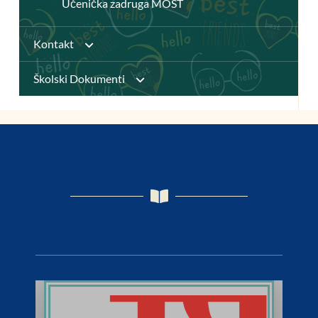
Učenička zadruga MOST
Kontakt
Školski Dokumenti
Pristupačnost mrežnih stranica
Pravilnici
Planovi
Pristup informacijama
GPP i Kurikulum