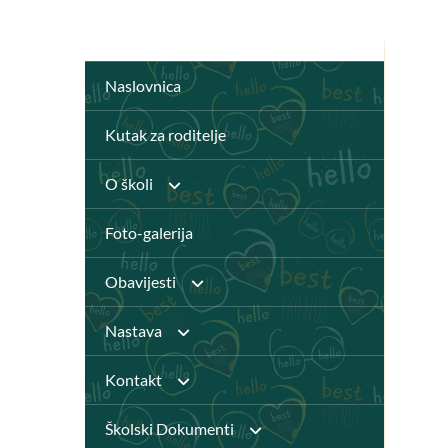
Naslovnica
Kutak za roditelje
O školi
Foto-galerija
Anž Frankopan
Obavijesti
Knjižnica
Nastava
Javni pozivi
Katalog Knjižnice
Kontakt
Djelatnici
Natječaji
Školski Dokumenti
Virtualna knjižnica
Pristupačnost mrežnih