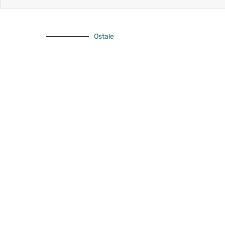
Ostale
Zaš
vru
5. kolovoza 2026.
Zrinka Vukelić
10.
Više...
Vi