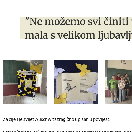
"Ne možemo svi činiti 
mala s velikom ljubavlj
Za cijeli je svijet Auschwitz tragično upisan u povijest.
Refren ‘nikad više’ izravno je utjecao na stvaranje onoga što je 