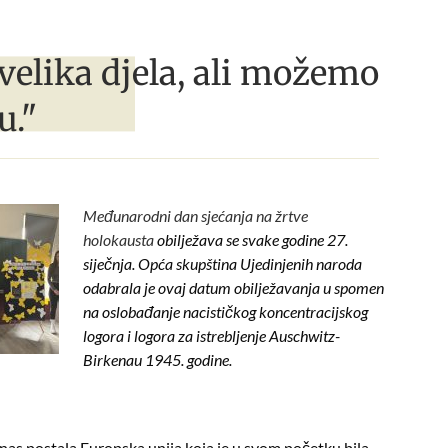
velika djela, ali možemo
u."
Međunarodni dan sjećanja na žrtve
holokausta
obilježava se svake godine 27.
siječnja. Opća skupština Ujedinjenih naroda
odabrala je ovaj datum obilježavanja u spomen
na oslobađanje nacističkog koncentracijskog
logora i logora za istrebljenje Auschwitz-
Birkenau 1945. godine.
danas postala Europska unija koja je u svom početku bila