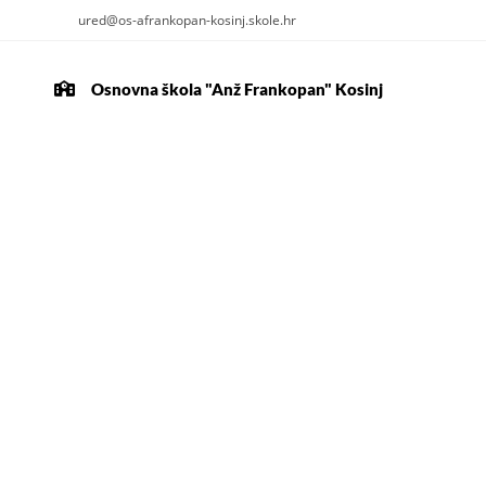
ured@os-afrankopan-kosinj.skole.hr
Osnovna škola "Anž Frankopan" Kosinj