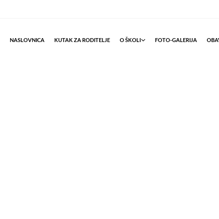
NASLOVNICA
KUTAK ZA RODITELJE
O ŠKOLI
FOTO-GALERIJA
OBAV