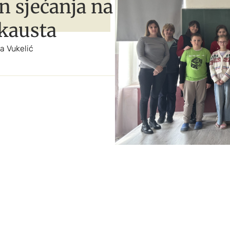
 sjećanja na
okausta
ka Vukelić