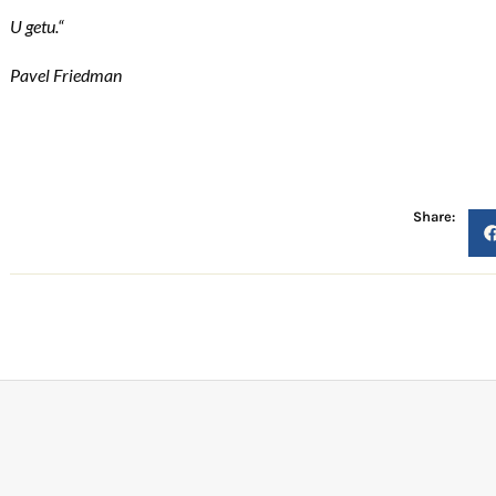
U getu.“
Pavel Friedman
Share: