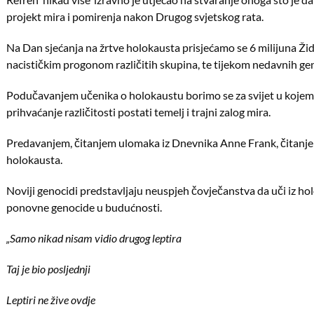
projekt mira i pomirenja nakon Drugog svjetskog rata.
Na Dan sjećanja na žrtve holokausta prisjećamo se 6 milijuna Žid
nacističkim progonom različitih skupina, te tijekom nedavnih g
Podučavanjem učenika o holokaustu borimo se za svijet u kojemu
prihvaćanje različitosti postati temelj i trajni zalog mira.
Predavanjem, čitanjem ulomaka iz Dnevnika Anne Frank, čitanje
holokausta.
Noviji genocidi predstavljaju neuspjeh čovječanstva da uči iz hol
ponovne genocide u budućnosti.
„Samo nikad nisam vidio drugog leptira
Taj je bio posljednji
Leptiri ne žive ovdje