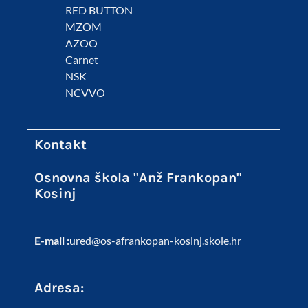
RED BUTTON
MZOM
AZOO
Carnet
NSK
NCVVO
Kontakt
Osnovna škola "Anž Frankopan"
Kosinj
E-mail :
ured@os-afrankopan-kosinj.skole.hr
Adresa: