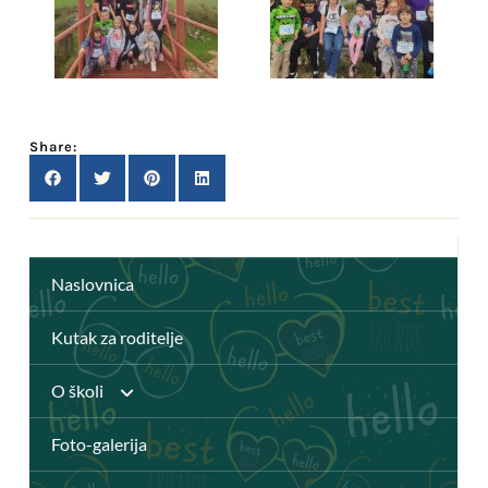
Share:
Naslovnica
Kutak za roditelje
O školi
Foto-galerija
Anž Frankopan