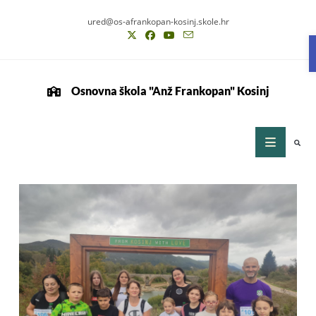
ured@os-afrankopan-kosinj.skole.hr
Osnovna škola "Anž Frankopan" Kosinj