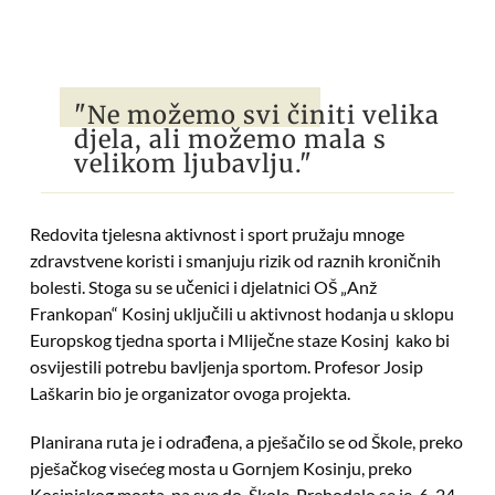
"Ne možemo svi činiti velika
djela, ali možemo mala s
velikom ljubavlju."
Redovita tjelesna aktivnost i sport pružaju mnoge
zdravstvene koristi i smanjuju rizik od raznih kroničnih
bolesti. Stoga su se učenici i djelatnici OŠ „Anž
Frankopan“ Kosinj uključili u aktivnost hodanja u sklopu
Europskog tjedna sporta i Mliječne staze Kosinj kako bi
osvijestili potrebu bavljenja sportom. Profesor Josip
Laškarin bio je organizator ovoga projekta.
Planirana ruta je i odrađena, a pješačilo se od Škole, preko
pješačkog visećeg mosta u Gornjem Kosinju, preko
Kosinjskog mosta pa sve do Škole. Prehodalo se je 6, 24