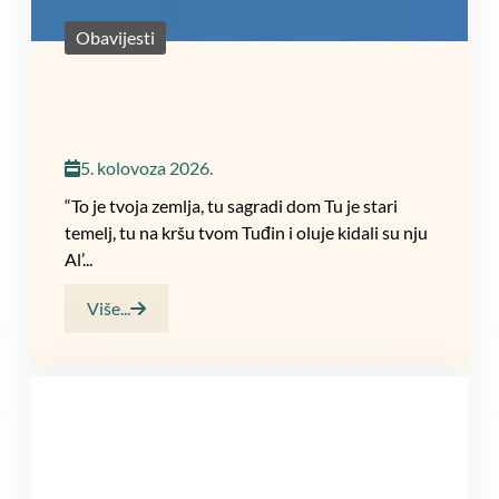
Obavijesti
5. kolovoza 2026.
“To je tvoja zemlja, tu sagradi dom Tu je stari
temelj, tu na kršu tvom Tuđin i oluje kidali su nju
Al’...
Više...