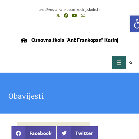
ured@os-afrankopan-kosinj.skole.hr
O
Osnovna škola "Anž Frankopan" Kosinj
Obavijesti
Facebook
Twitter