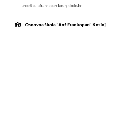
ured@os-afrankopan-kosinj.skole.hr
Osnovna škola "Anž Frankopan" Kosinj