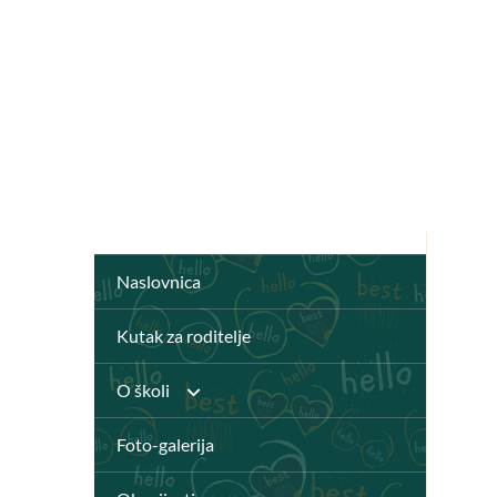
Naslovnica
Kutak za roditelje
O školi
Foto-galerija
Anž Frankopan