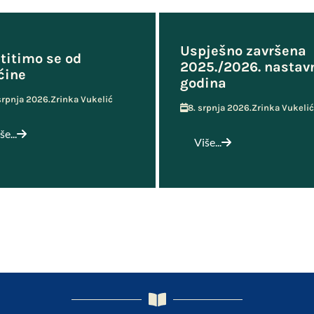
Uspješno završena
titimo se od
2025./2026. nastav
ćine
godina
 srpnja 2026.
Zrinka Vukelić
8. srpnja 2026.
Zrinka Vukelić
še...
Više...