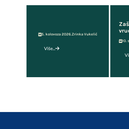
Učenička zadruga MOST
Zaš
vru
5. kolovoza 2026.
Zrinka Vukelić
10.
Više...
Vi