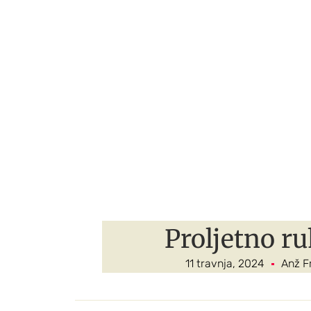
Proljetno ru
11 travnja, 2024
Anž F