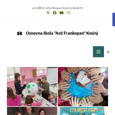
ured@os-afrankopan-kosinj.skole.hr
Osnovna škola "Anž Frankopan" Kosinj