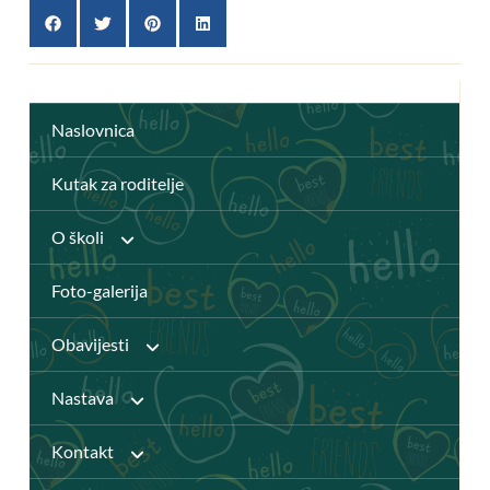
Naslovnica
Kutak za roditelje
O školi
Foto-galerija
Anž Frankopan
Obavijesti
Knjižnica
Nastava
Javni pozivi
Katalog Knjižnice
Kontakt
Djelatnici
Natječaji