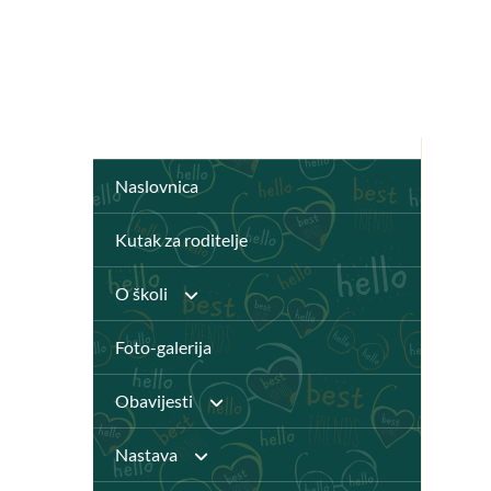
Naslovnica
Kutak za roditelje
O školi
Foto-galerija
Anž Frankopan
Obavijesti
Knjižnica
Nastava
Javni pozivi