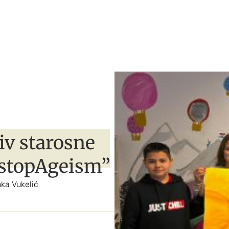
iv starosne
”stopAgeism”
nka Vukelić