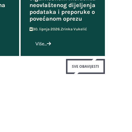
na
neovlaštenog dijeljenja
podataka i preporuke o
povećanom oprezu
30. lipnja 2026.
Zrinka Vukelić
Više...
SVE OBAVIJESTI
Korisni linkovi