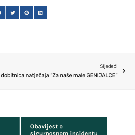
Sljedeći
a dobitnica natječaja “Za naše male GENIJALCE”
Obavijest o
sigurnosnom incidentu