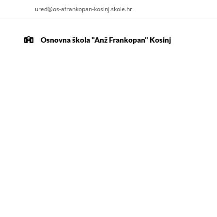
ured@os-afrankopan-kosinj.skole.hr
Osnovna škola "Anž Frankopan" Kosinj