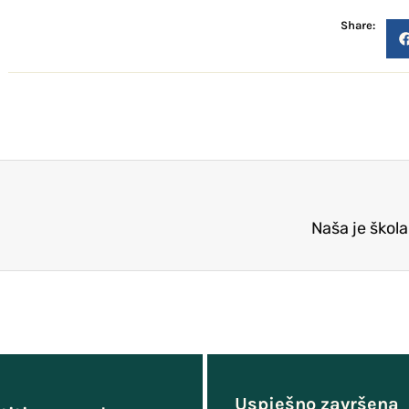
Share:
Naša je škol
Uspješno završena