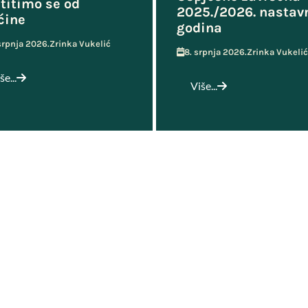
titimo se od
2025./2026. nastav
ćine
godina
 srpnja 2026.
Zrinka Vukelić
8. srpnja 2026.
Zrinka Vukelić
še...
Više...