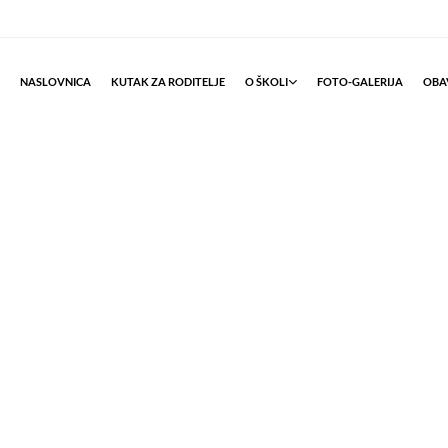
NASLOVNICA
KUTAK ZA RODITELJE
O ŠKOLI
FOTO-GALERIJA
OBAV