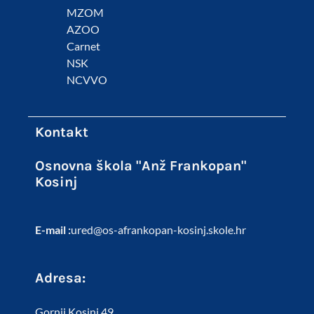
MZOM
AZOO
Carnet
NSK
NCVVO
Kontakt
Osnovna škola "Anž Frankopan"
Kosinj
E-mail :
ured@os-afrankopan-kosinj.skole.hr
Adresa:
Gornji Kosinj 49