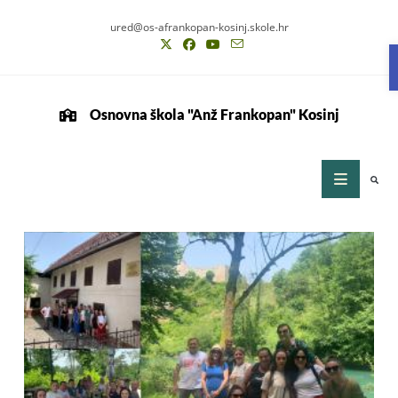
ured@os-afrankopan-kosinj.skole.hr
Osnovna škola "Anž Frankopan" Kosinj