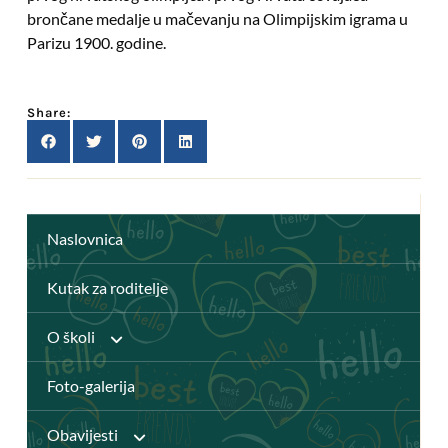
brončane medalje u mačevanju na Olimpijskim igrama u
Parizu 1900. godine.
Share:
Naslovnica
Kutak za roditelje
O školi
Foto-galerija
Anž Frankopan
Obavijesti