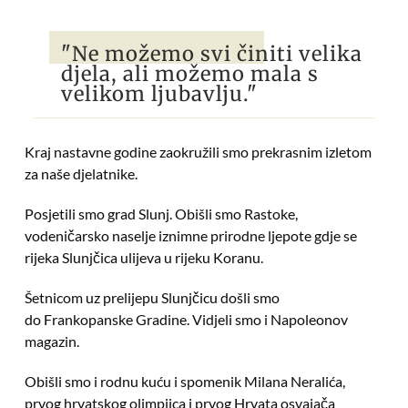
"Ne možemo svi činiti velika
djela, ali možemo mala s
velikom ljubavlju."
Kraj nastavne godine zaokružili smo prekrasnim izletom
za naše djelatnike.
Posjetili smo grad Slunj. Obišli smo Rastoke,
vodeničarsko naselje iznimne prirodne ljepote gdje se
rijeka Slunjčica ulijeva u rijeku Koranu.
Šetnicom uz prelijepu Slunjčicu došli smo
do Frankopanske Gradine. Vidjeli smo i Napoleonov
magazin.
Obišli smo i rodnu kuću i spomenik Milana Neralića,
prvog hrvatskog olimpijca i prvog Hrvata osvajača