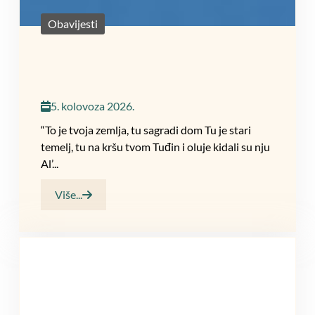
Obavijesti
5. kolovoza 2026.
“To je tvoja zemlja, tu sagradi dom Tu je stari
temelj, tu na kršu tvom Tuđin i oluje kidali su nju
Al’...
Više...