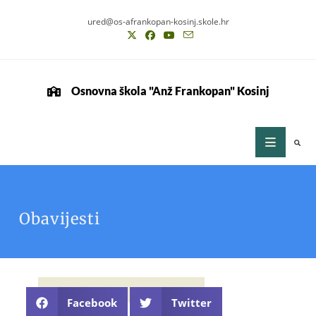
ured@os-afrankopan-kosinj.skole.hr
Osnovna škola "Anž Frankopan" Kosinj
Obavijesti
Facebook
Twitter