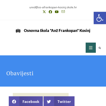
ured@os-afrankopan-kosinj.skole.hr
Op
Osnovna škola "Anž Frankopan" Kosinj
Obavijesti
Facebook
Twitter