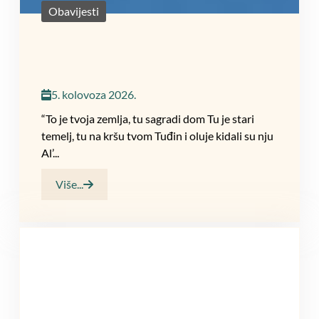
Obavijesti
5. kolovoza 2026.
“To je tvoja zemlja, tu sagradi dom Tu je stari
temelj, tu na kršu tvom Tuđin i oluje kidali su nju
Al’...
Više...