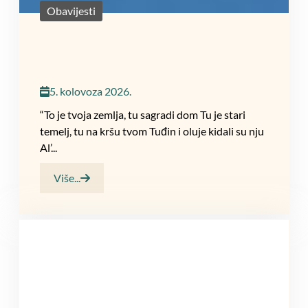
Obavijesti
5. kolovoza 2026.
“To je tvoja zemlja, tu sagradi dom Tu je stari
temelj, tu na kršu tvom Tuđin i oluje kidali su nju
Al’...
Više...