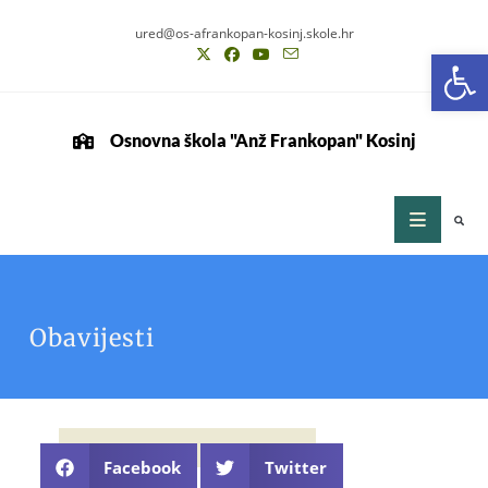
ured@os-afrankopan-kosinj.skole.hr
Op
Osnovna škola "Anž Frankopan" Kosinj
Obavijesti
Facebook
Twitter