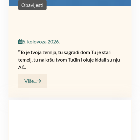
Obavijesti
5. kolovoza 2026.
“To je tvoja zemlja, tu sagradi dom Tu je stari
temelj, tu na kršu tvom Tuđin i oluje kidali su nju
Al’...
Više...