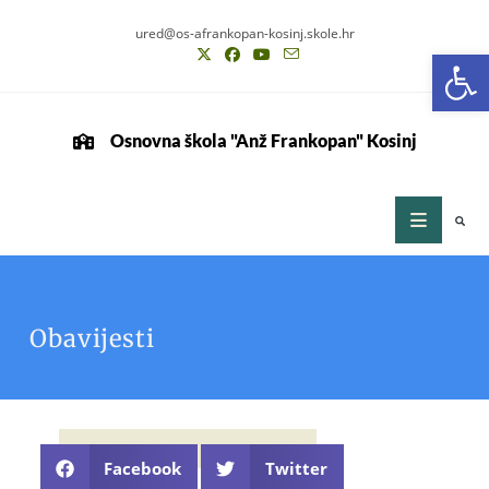
ured@os-afrankopan-kosinj.skole.hr
Op
Osnovna škola "Anž Frankopan" Kosinj
Obavijesti
Facebook
Twitter