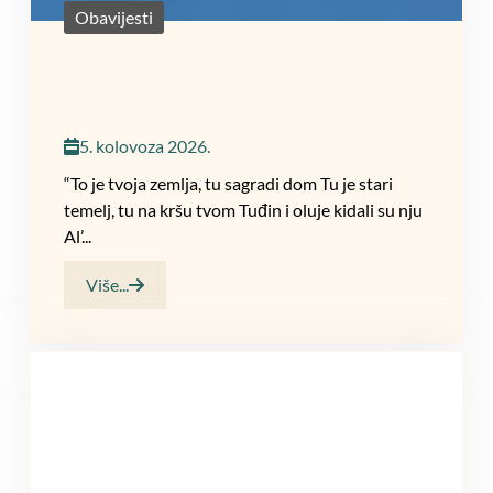
Obavijesti
5. kolovoza 2026.
“To je tvoja zemlja, tu sagradi dom Tu je stari
temelj, tu na kršu tvom Tuđin i oluje kidali su nju
Al’...
Više...