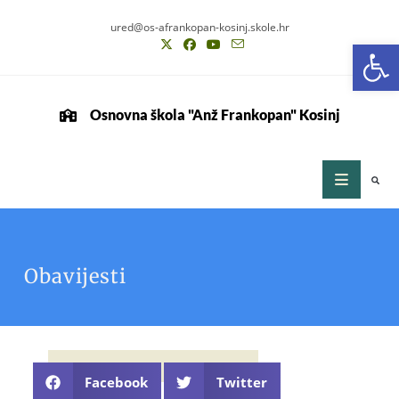
ured@os-afrankopan-kosinj.skole.hr
Op
Osnovna škola "Anž Frankopan" Kosinj
Obavijesti
Facebook
Twitter