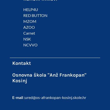
HELP4U
RED BUTTON
MZOM
AZOO
Carnet
NSK
NCVVO
Kontakt
Osnovna škola "Anž Frankopan"
Kosinj
E-mail :
ured@os-afrankopan-kosinj.skole.hr