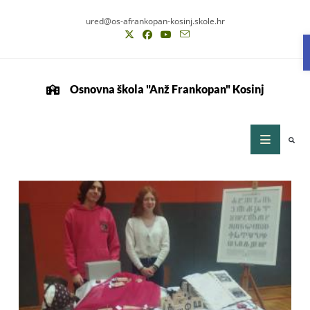
ured@os-afrankopan-kosinj.skole.hr
Osnovna škola "Anž Frankopan" Kosinj