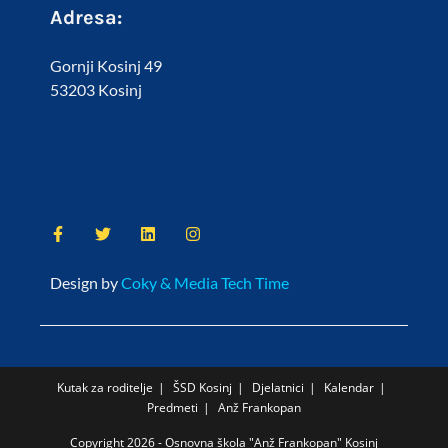
Adresa:
Gornji Kosinj 49
53203 Kosinj
Design by
Coky & Media Tech Time
Kutak za roditelje
ŠSD Kosinj
Djelatnici
Kalendar
Predmeti
Anž Frankopan
Copyright 2026 - Osnovna škola "Anž Frankopan" Kosinj