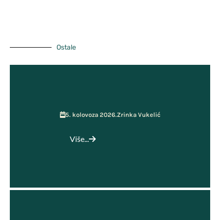
GPP i Kurikulum
Učenička zadruga MOST
Ostale
5. kolovoza 2026.
Zrinka Vukelić
Više...