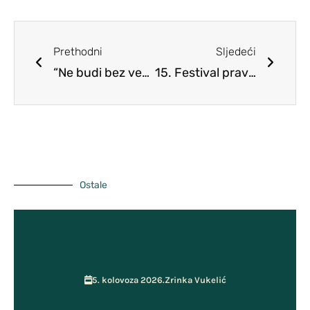
Predmeti
Planovi
Učiteljsko vijeće
Prethodni
Sljedeći
Školski tim za kvalitetu
“Ne budi bez veze, veži se”
15. Festival prava djece
Pristup informacijama
Vijeće roditelja
ŠSD Kosinj
GPP i Kurikulum
Učenička zadruga MOST
Ostale
5. kolovoza 2026.
Zrinka Vukelić