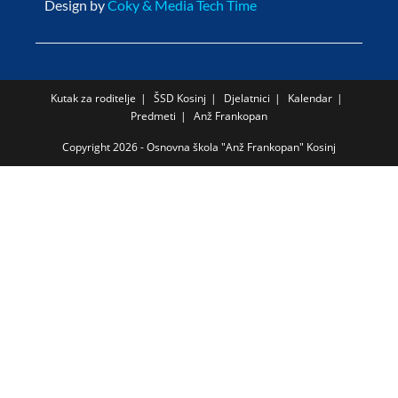
Design by
Coky & Media Tech Time
Kutak za roditelje
ŠSD Kosinj
Djelatnici
Kalendar
Predmeti
Anž Frankopan
Copyright 2026 - Osnovna škola "Anž Frankopan" Kosinj