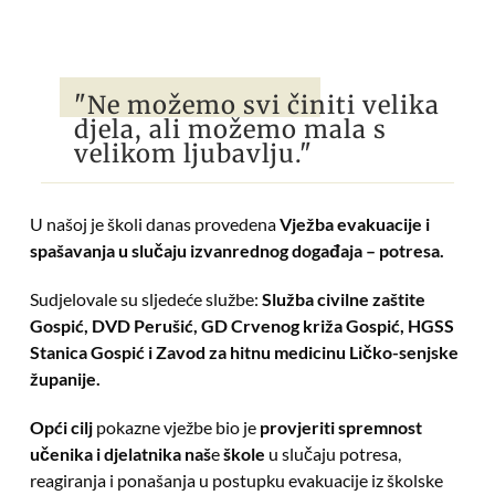
"Ne možemo svi činiti velika
djela, ali možemo mala s
velikom ljubavlju."
U našoj je školi danas provedena
Vježba evakuacije i
spašavanja u slučaju izvanrednog događaja – potresa.
Sudjelovale su sljedeće službe:
Služba civilne zaštite
Gospić, DVD Perušić, GD Crvenog križa Gospić, HGSS
Stanica Gospić i Zavod za hitnu medicinu Ličko-senjske
županije.
Opći cilj
pokazne vježbe bio je
provjeriti spremnost
učenika i djelatnika naš
e
škole
u slučaju potresa,
reagiranja i ponašanja u postupku evakuacije iz školske