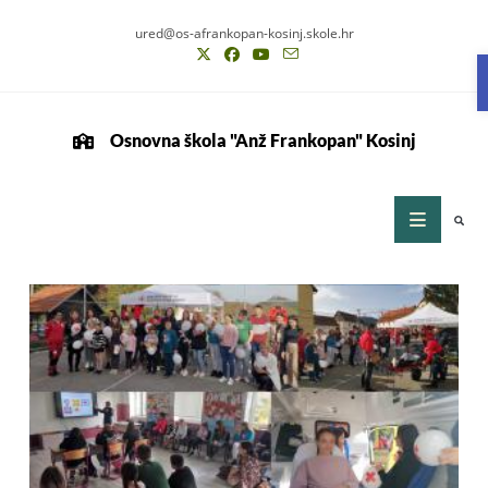
ured@os-afrankopan-kosinj.skole.hr
Osnovna škola "Anž Frankopan" Kosinj