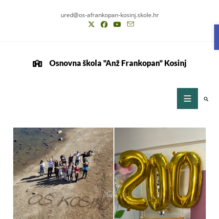
ured@os-afrankopan-kosinj.skole.hr
Osnovna škola "Anž Frankopan" Kosinj