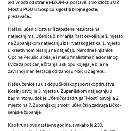
aktivnosti od strane MZOM-a, postavili smo izložbu UZ
Most u POU u Gospiću, ugostili brojne goste,
predavače…
Naši su učenici ostvarili zapažene rezultate na
natjecanjima. Učenica 8. r. Marija Rast osvojila je 1. mjesto
na Županijskom natjecanju iz Hrvatskog jezika, 1. mjesto
u kreativnom pisanju na natječaju Narodne knjižnice
Općine Perušić, a bila je i među finalistima Nacionalnog
kviza za poticanje čitanja u sklopu kojega je bila na
završnoj manifestaciji održanoj u NSK u Zagrebu.
Naše učenice su u sklopu Školskog sportskog društva
Kosinj osvojile 3. mjesto u Županijskom natjecanju u
badmintonu, dok je Učenička zadruga “Most” osvojila 2.
mjesto na 7. Županijskoj smotri učeničkih zadruga Ličko-
senjske županije.
Kao kruna ove nastavne godine, svakako je 200.