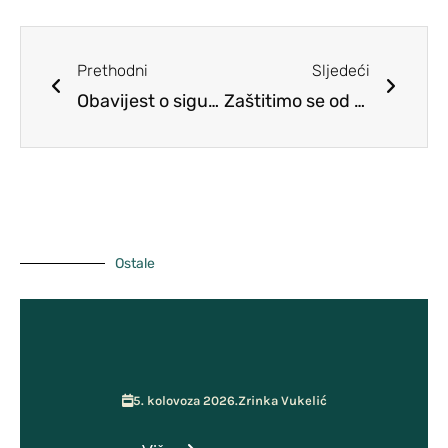
Predmeti
Planovi
Učiteljsko vijeće
Prethodni
Sljedeći
Školski tim za kvalitetu
Obavijest o sigurnosnom incidentu neovlaštenog dijeljenja podataka i preporuke o povećanom oprezu
Zaštitimo se od vrućine
Pristup informacijama
Vijeće roditelja
ŠSD Kosinj
GPP i Kurikulum
Učenička zadruga MOST
Ostale
5. kolovoza 2026.
Zrinka Vukelić