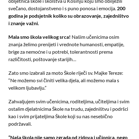
obljetnica škole i školstva u Kosinju koju smo obilježili
svečano, dostojanstveno i s puno ponosa i emocija.
200
godina je podsjetnik koliko su obrazovanje, zajedništvo
i znanje važni.
Mala smo škola velikog srca!
Našim učenicima osim
znanja želimo prenijeti i vrednote humanosti, empatije,
brige za nemoćne i u potrebi, tolerantnosti prema
različitosti, poštovanje starijih…
Zato smo izabrali za moto Škole riječi sv. Majke Tereze:
“Ne možemo svi činiti velika djela, ali možemo mala s
velikom ljubavlju.”
Zahvaljujem svim učenicima, roditeljima, učiteljima i svim
ostalim djelatnicima Škole na trudu, zajedništvu i podršci
kao i svim prijateljima Škole koji su nas nesebično
podržavali.
“Naša škola nije samo zgrada od zidova i učionica, nego