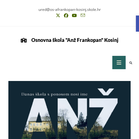
ured@os-afrankopan-kosinj.skole.hr
Osnovna škola "Anž Frankopan" Kosinj