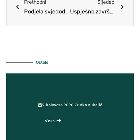
Prethodni
Sljedeći
Školski tim za kvalitetu
Podjela svjedodžbi
Uspješno završena 2025./2026. nastavna godina
Pristup informacijama
Vijeće roditelja
ŠSD Kosinj
GPP i Kurikulum
Učenička zadruga MOST
Ostale
5. kolovoza 2026.
Zrinka Vukelić
Više...