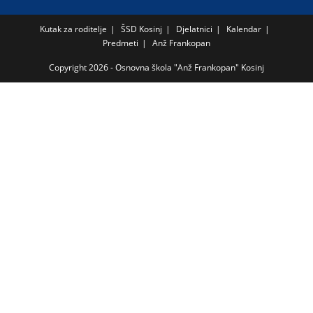
Kutak za roditelje
ŠSD Kosinj
Djelatnici
Kalendar
Predmeti
Anž Frankopan
Copyright 2026 - Osnovna škola "Anž Frankopan" Kosinj