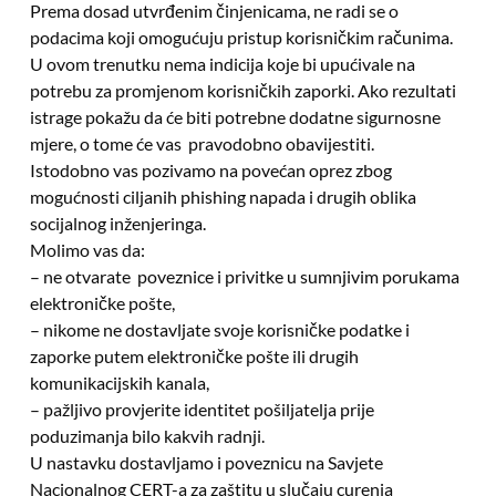
Prema dosad utvrđenim činjenicama, ne radi se o
podacima koji omogućuju pristup korisničkim računima.
U ovom trenutku nema indicija koje bi upućivale na
potrebu za promjenom korisničkih zaporki. Ako rezultati
istrage pokažu da će biti potrebne dodatne sigurnosne
mjere, o tome će vas pravodobno obavijestiti.
Istodobno vas pozivamo na povećan oprez zbog
mogućnosti ciljanih phishing napada i drugih oblika
socijalnog inženjeringa.
Molimo vas da:
– ne otvarate poveznice i privitke u sumnjivim porukama
elektroničke pošte,
– nikome ne dostavljate svoje korisničke podatke i
zaporke putem elektroničke pošte ili drugih
komunikacijskih kanala,
– pažljivo provjerite identitet pošiljatelja prije
poduzimanja bilo kakvih radnji.
U nastavku dostavljamo i poveznicu na Savjete
Nacionalnog CERT-a za zaštitu u slučaju curenja