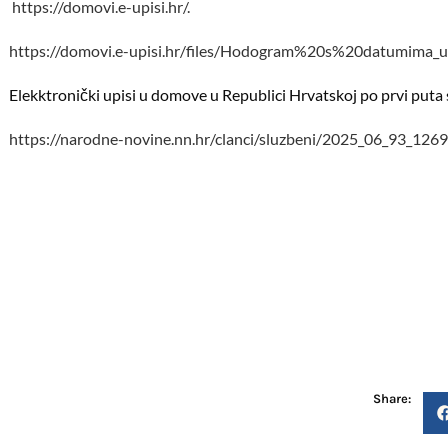
https://domovi.e-upisi.hr/.
https://domovi.e-upisi.hr/files/Hodogram%20s%20datumima_up
Elekktronički upisi u domove u Republici Hrvatskoj po prvi puta
https://narodne-novine.nn.hr/clanci/sluzbeni/2025_06_93_1269
Share: