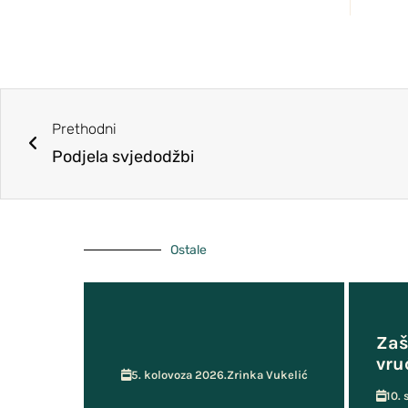
ŠSD Kosinj
Učenička zadruga MOST
Prethodni
Podjela svjedodžbi
Ostale
Zaš
vru
5. kolovoza 2026.
Zrinka Vukelić
10.