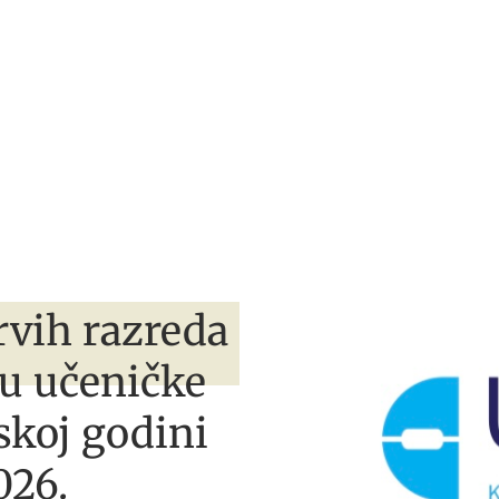
rvih razreda
 u učeničke
skoj godini
026.