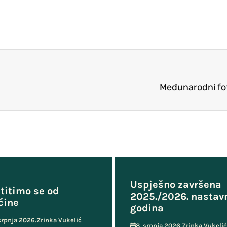
Međunarodni fot
Uspješno završena
titimo se od
2025./2026. nastav
ćine
godina
 srpnja 2026.
Zrinka Vukelić
8. srpnja 2026.
Zrinka Vukelić