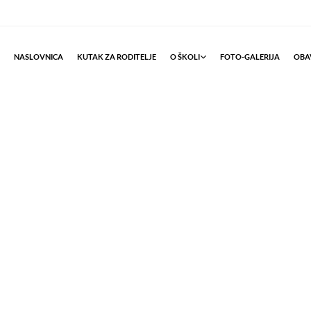
NASLOVNICA
KUTAK ZA RODITELJE
O ŠKOLI
FOTO-GALERIJA
OBAV