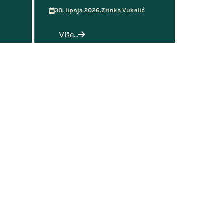
30. lipnja 2026.
Zrinka Vukelić
Više...
SVE OBAVIJESTI
Korisni linkovi
HELP4U
RED BUTTON
MZOM