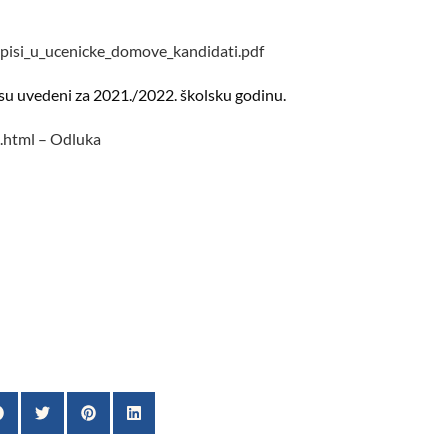
isi_u_ucenicke_domove_kandidati.pdf
 su uvedeni za 2021./2022. školsku godinu.
.html – Odluka