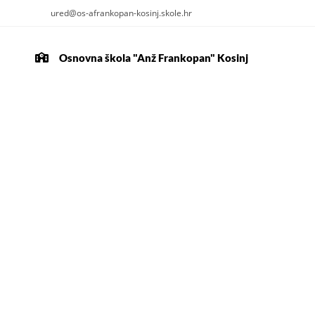
ured@os-afrankopan-kosinj.skole.hr
Osnovna škola "Anž Frankopan" Kosinj