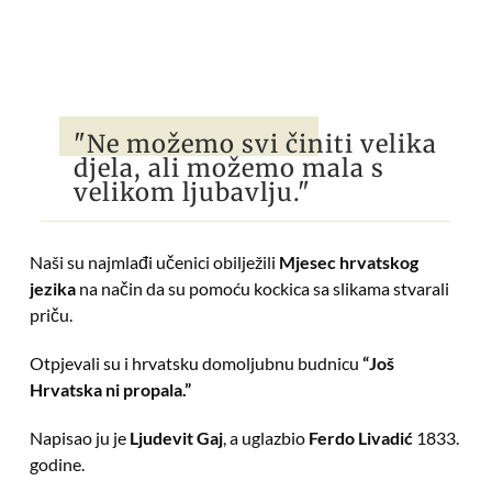
"Ne možemo svi činiti velika
djela, ali možemo mala s
velikom ljubavlju."
Naši su najmlađi učenici obilježili
Mjesec hrvatskog
jezika
na način da su pomoću kockica sa slikama stvarali
priču.
Otpjevali su i hrvatsku domoljubnu budnicu
“Još
Hrvatska ni propala.”
Napisao ju je
Ljudevit Gaj
, a uglazbio
Ferdo Livadić
1833.
godine.