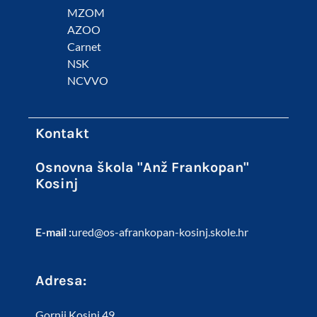
MZOM
AZOO
Carnet
NSK
NCVVO
Kontakt
Osnovna škola "Anž Frankopan"
Kosinj
E-mail :
ured@os-afrankopan-kosinj.skole.hr
Adresa:
Gornji Kosinj 49