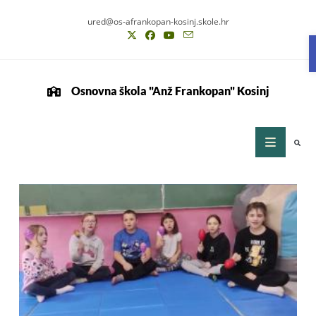
ured@os-afrankopan-kosinj.skole.hr
Osnovna škola "Anž Frankopan" Kosinj