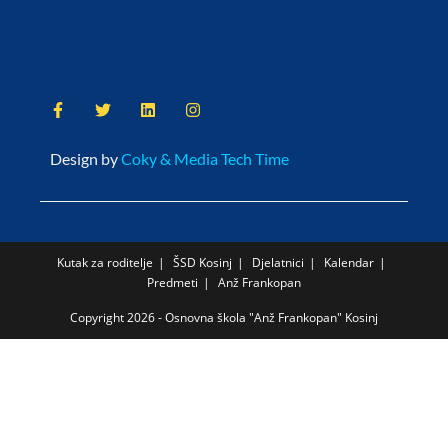
Design by
Coky & Media Tech Time
Kutak za roditelje
ŠSD Kosinj
Djelatnici
Kalendar
Predmeti
Anž Frankopan
Copyright 2026 - Osnovna škola "Anž Frankopan" Kosinj