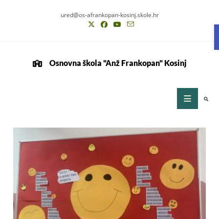
ured@os-afrankopan-kosinj.skole.hr
Osnovna škola "Anž Frankopan" Kosinj