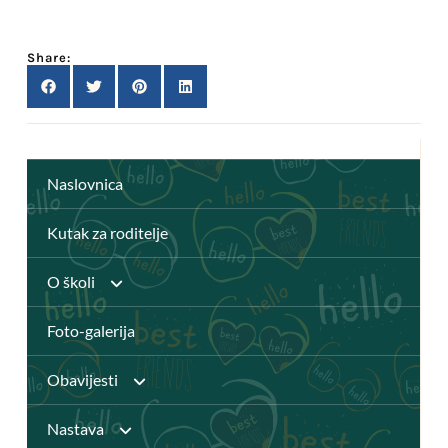
Share:
Naslovnica
Kutak za roditelje
O školi
Foto-galerija
Anž Frankopan
Obavijesti
Knjižnica
Nastava
Javni pozivi