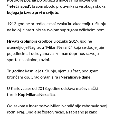
“leteći ispad”,
brzom ubodu protivnika iz visokoga skoka
,
kojega je izveo prvi u svijetu.
1912. godine priredio je mačevalačku akademiju u Slunju
na kojoj je nastupio sa svojom suprugom Wilchelminom.
Hrvatski olimpijski odbor
u ožujku 2019. godine
utemeljio je
Nagradu “Milan Neralić”
koja se dodjeljuje
pojedincima i udrugama za izniman doprinos razvoju
sporta na lokalnoj razini.
Tri godine kasnije je u Slunju, njemu u čast, podignut
brončani kip. Grad organizira i
Neralićeve dane.
U Karlovcu se od 2013. godine održava mačevalački
turnir
Kup Milana Neralića
.
Odlaskom u inozemstvo Milan Neralić nije zaboravio svoj
rodni kraj. Ondje se često vraćao, a zapisano je kako