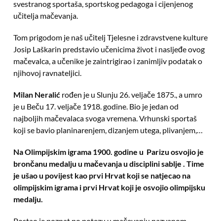
svestranog sportaša, sportskog pedagoga i cijenjenog
učitelja mačevanja.
Tom prigodom je naš učitelj Tjelesne i zdravstvene kulture
Josip Laškarin predstavio učenicima život i nasljeđe ovog
mačevalca, a učenike je zaintrigirao i zanimljiv podatak o
njihovoj ravnateljici.
Milan Neralić
rođen je u Slunju 26. veljače 1875., a umro
je u Beču 17. veljače 1918. godine. Bio je jedan od
najboljih mačevalaca svoga vremena. Vrhunski sportaš
koji se bavio planinarenjem, dizanjem utega, plivanjem,…
Na Olimpijskim igrama 1900. godine u Parizu osvojio je
brončanu medalju u mačevanja u disciplini sablje . Time
je ušao u povijest kao prvi Hrvat koji se natjecao na
olimpijskim igrama i prvi Hrvat koji je osvojio olimpijsku
medalju.
Postao je poznat po potezu u mačevanju nazvanom