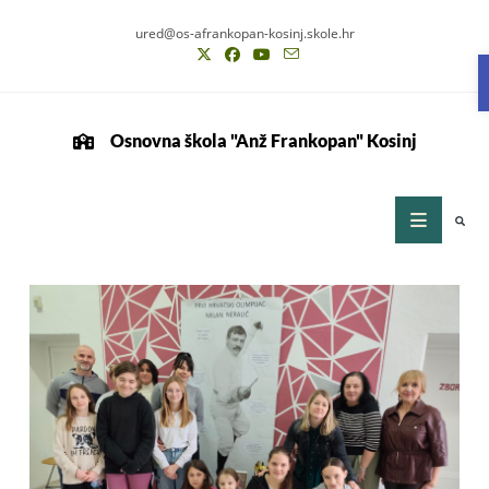
ured@os-afrankopan-kosinj.skole.hr
Osnovna škola "Anž Frankopan" Kosinj