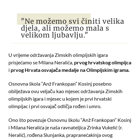
"Ne možemo svi činiti velika
djela, ali možemo mala s
velikom ljubavlju."
U vrijeme održavanja Zimskih olimpijskih igara
prisjećamo se Milana Neralića,
prvog hrvatskog olimpijca
i
prvog Hrvata osvajača medalje na Olimpijskim igrama.
Osnovna škola “Anž Frankopan” Kosinj posebno
obilježava ovu veljaču kao mjesec održavanja Zimskih
olimpijskih igara i mjesec u kojem je prvi hrvatski
olimpijac i prvi osvajač odličja rođen i umro.
Ono što povezuje Osnovnu školu “Anž Frankopan” Kosinj
i Milana Neralića je naša ravnateljica Zrinka Vukelić (r.
Neralić), rođena Slunjanka, prapranećakinja ovog