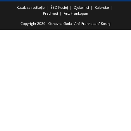
Kutak za roditelje
ŠSD Kosinj
Djelatnici
Kalendar
Predmeti
Anž Frankopan
Copyright 2026 - Osnovna škola "Anž Frankopan" Kosinj