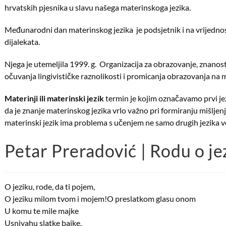
hrvatskih pjesnika u slavu našega materinskoga jezika.
Međunarodni dan materinskog jezika je podsjetnik i na vrijednost o
dijalekata.
Njega je utemeljila 1999. g. Organizacija za obrazovanje, znano
očuvanja lingivističke raznolikosti i promicanja obrazovanja na ma
Materinji ili materinski jezik
termin je kojim označavamo prvi jezi
da je znanje materinskog jezika vrlo važno pri formiranju mišljenj
materinski jezik ima problema s učenjem ne samo drugih jezika v
Petar Preradović | Rodu o je
O jeziku, rode, da ti pojem,
O jeziku milom tvom i mojem!O preslatkom glasu onom
U komu te mile majke
Usnivahu slatke bajke,