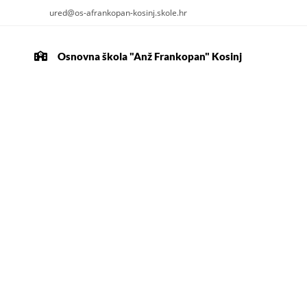
ured@os-afrankopan-kosinj.skole.hr
Osnovna škola "Anž Frankopan" Kosinj