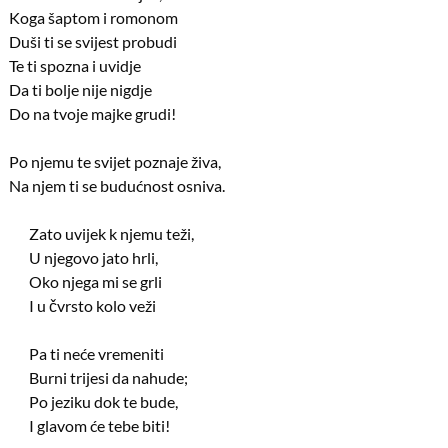
Koga šaptom i romonom
Duši ti se svijest probudi
Te ti spozna i uvidje
Da ti bolje nije nigdje
Do na tvoje majke grudi!
Po njemu te svijet poznaje živa,
Na njem ti se budućnost osniva.
Zato uvijek k njemu teži,
U njegovo jato hrli,
Oko njega mi se grli
I u čvrsto kolo veži
Pa ti neće vremeniti
Burni trijesi da nahude;
Po jeziku dok te bude,
I glavom će tebe biti!