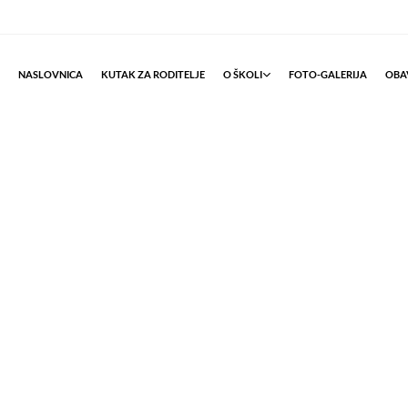
NASLOVNICA
KUTAK ZA RODITELJE
O ŠKOLI
FOTO-GALERIJA
OBAV