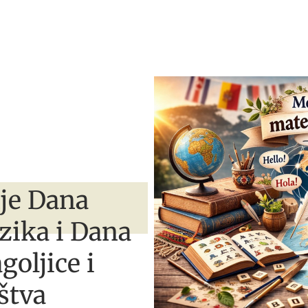
nje Dana
zika i Dana
goljice i
štva