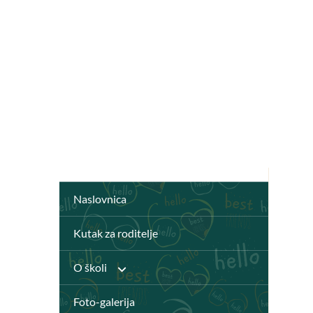
Naslovnica
Kutak za roditelje
O školi
Foto-galerija
Anž Frankopan