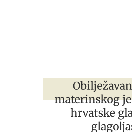
Obilježava
materinskog je
hrvatske gla
glagolja