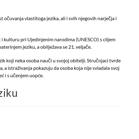
čuvanja vlastitoga jezika, ali i svih njegovih narječja i
st i kulturu pri Ujedinjenim narodima (UNESCO) s ciljem
terinjem jeziku, a obilježava se 21. veljače.
k koji neka osoba nauči u svojoj obitelji. Stručnjaci tvrde
a, a istraživanja pokazuju da osoba koja nije svladala svoj
eć i s učenjem uopće.
ziku