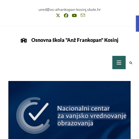
ured@os-afrankopan-kosinj.skole.hr
Osnovna škola "Anž Frankopan" Kosinj