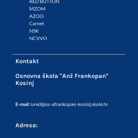
RED BUTTON
MZOM
AZOO
Carnet
NSK
NCVVO
Kontakt
Osnovna škola "Anž Frankopan"
Kosinj
E-mail :
ured@os-afrankopan-kosinj.skole.hr
Adresa: