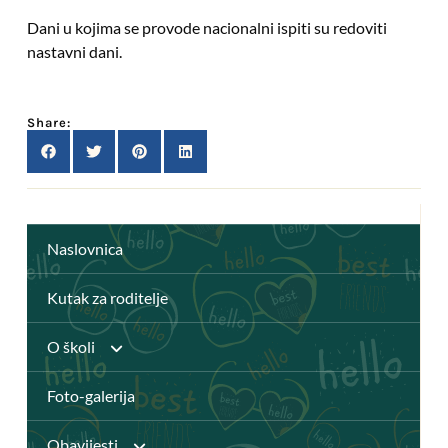
Dani u kojima se provode nacionalni ispiti su redoviti
nastavni dani.
Share:
Naslovnica
Kutak za roditelje
O školi
Foto-galerija
Anž Frankopan
Obavijesti