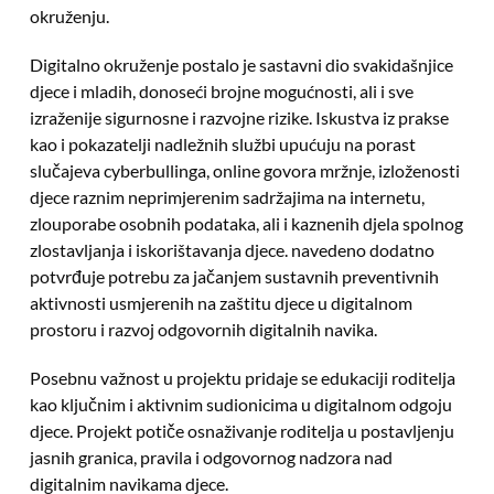
okruženju.
Digitalno okruženje postalo je sastavni dio svakidašnjice
djece i mladih, donoseći brojne mogućnosti, ali i sve
izraženije sigurnosne i razvojne rizike. Iskustva iz prakse
kao i pokazatelji nadležnih službi upućuju na porast
slučajeva cyberbullinga, online govora mržnje, izloženosti
djece raznim neprimjerenim sadržajima na internetu,
zlouporabe osobnih podataka, ali i kaznenih djela spolnog
zlostavljanja i iskorištavanja djece. navedeno dodatno
potvrđuje potrebu za jačanjem sustavnih preventivnih
aktivnosti usmjerenih na zaštitu djece u digitalnom
prostoru i razvoj odgovornih digitalnih navika.
Posebnu važnost u projektu pridaje se edukaciji roditelja
kao ključnim i aktivnim sudionicima u digitalnom odgoju
djece. Projekt potiče osnaživanje roditelja u postavljenju
jasnih granica, pravila i odgovornog nadzora nad
digitalnim navikama djece.