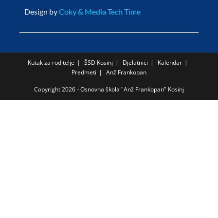
Design by
Coky & Media Tech Time
Kutak za roditelje
ŠSD Kosinj
Djelatnici
Kalendar
Predmeti
Anž Frankopan
Copyright 2026 - Osnovna škola "Anž Frankopan" Kosinj