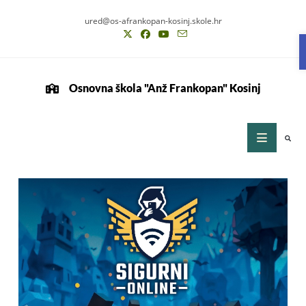
ured@os-afrankopan-kosinj.skole.hr
Osnovna škola "Anž Frankopan" Kosinj