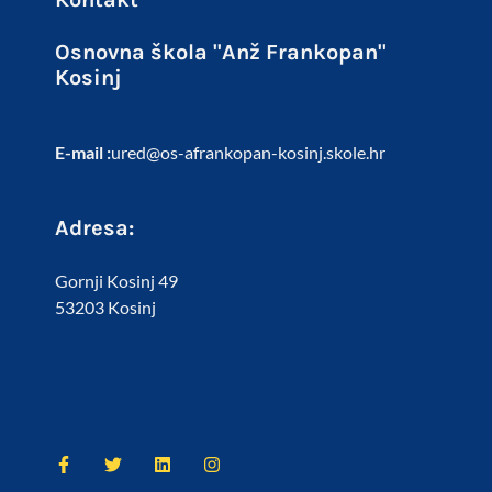
Osnovna škola "Anž Frankopan"
Kosinj
E-mail :
ured@os-afrankopan-kosinj.skole.hr
Adresa:
Gornji Kosinj 49
53203 Kosinj