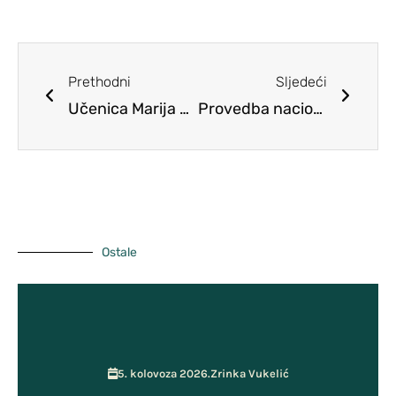
Pravilnici
Školski Odbor
Predmeti
Planovi
Učiteljsko vijeće
Prethodni
Sljedeći
Školski tim za kvalitetu
Učenica Marija Rast pozvana na Županijsko natjecanje iz Hrvatskog jezika
Provedba nacionalnih ispita
Pristup informacijama
Vijeće roditelja
ŠSD Kosinj
GPP i Kurikulum
Učenička zadruga MOST
Ostale
5. kolovoza 2026.
Zrinka Vukelić