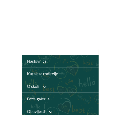
Naslovnica
Kutak za roditelje
O školi
Foto-galerija
Anž Frankopan
Obavijesti