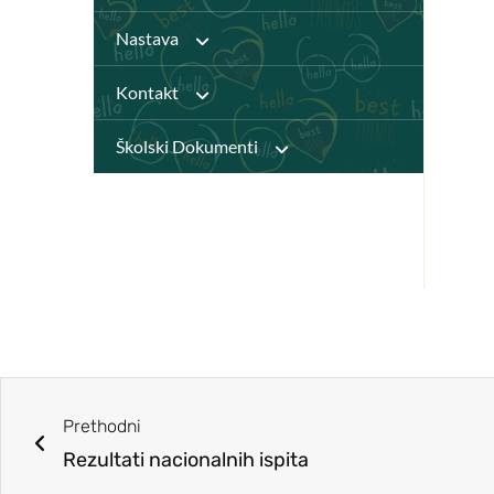
Knjižnica
Nastava
Javni pozivi
Katalog Knjižnice
Kontakt
Djelatnici
Natječaji
Školski Dokumenti
Virtualna knjižnica
Pristupačnost mrežnih
Udžbenici i dodatni
stranica
Izvješća
obrazovni materijali
Pravilnici
Školski Odbor
(DOM)
Planovi
Učiteljsko vijeće
Predmeti
Pristup informacijama
Vijeće roditelja
Školski tim za kvalitetu
GPP i Kurikulum
Prethodni
ŠSD Kosinj
Rezultati nacionalnih ispita