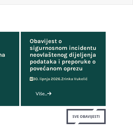
Obavijest o
sigurnosnom incidentu
na
neovlaštenog dijeljenja
podataka i preporuke o
povećanom oprezu
30. lipnja 2026.
Zrinka Vukelić
Više...
SVE OBAVIJESTI