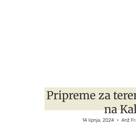
Pripreme za ter
na Kal
14 lipnja, 2024
Anž F