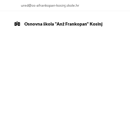
ured@os-afrankopan-kosinj.skole.hr
Osnovna škola "Anž Frankopan" Kosinj