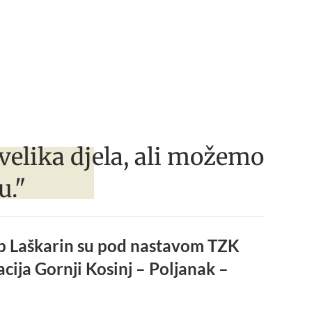
velika djela, ali možemo
u."
ip Laškarin su pod nastavom TZK
lacija Gornji Kosinj – Poljanak –