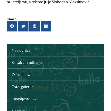
prijateljstvu, a režirao ju je Slobodan Maksimović.
Share:
Naslovnica
Kutak za roditelje
O školi
Foto-galerija
Anž Frankopan
Obavijesti
Knjižnica
Nastava