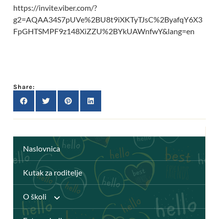
https://invite.viber.com/?
g2=AQAA34S7pUVe%2BU8t9iXKTyTJsC%2ByafqY6X3
FpGHTSMPF9z148XiZZU%2BYkUAWnfwY&lang=en
Share:
Naslovnica
Kutak za roditelje
O školi