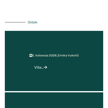
GPP i Kurikulum
Učenička zadruga MOST
Ostale
5. kolovoza 2026.
Zrinka Vukelić
Više...