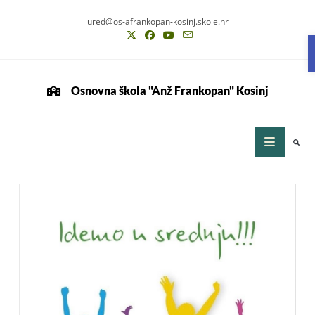
ured@os-afrankopan-kosinj.skole.hr
Osnovna škola "Anž Frankopan" Kosinj