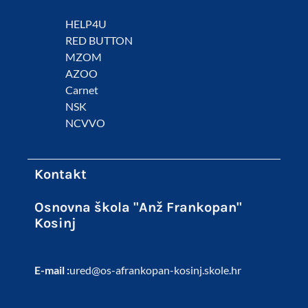
HELP4U
RED BUTTON
MZOM
AZOO
Carnet
NSK
NCVVO
Kontakt
Osnovna škola "Anž Frankopan"
Kosinj
E-mail :
ured@os-afrankopan-kosinj.skole.hr