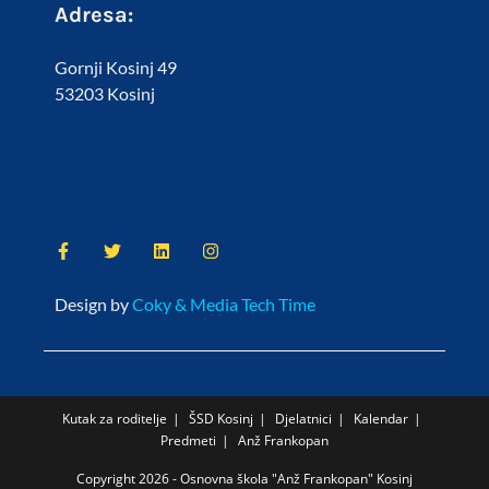
Adresa:
Gornji Kosinj 49
53203 Kosinj
Design by
Coky & Media Tech Time
Kutak za roditelje
ŠSD Kosinj
Djelatnici
Kalendar
Predmeti
Anž Frankopan
Copyright 2026 - Osnovna škola "Anž Frankopan" Kosinj