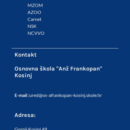
MZOM
AZOO
Carnet
NSK
NCVVO
Kontakt
Osnovna škola "Anž Frankopan"
Kosinj
E-mail :
ured@os-afrankopan-kosinj.skole.hr
Adresa:
Gornji Kosinj 49