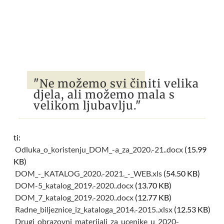
"Ne možemo svi činiti velika
djela, ali možemo mala s
velikom ljubavlju."
ti:
Odluka_o_koristenju_DOM_-a_za_2020.-21..docx
(15.99
KB)
DOM_-_KATALOG_2020.-2021._-_WEB.xls
(54.50 KB)
DOM-5_katalog_2019.-2020..docx
(13.70 KB)
DOM_7_katalog_2019.-2020..docx
(12.77 KB)
Radne_biljeznice_iz_kataloga_2014.-2015..xlsx
(12.53 KB)
Drugi_obrazovni_materijali_za_ucenike_u_2020-