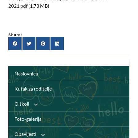
2021.pdf
(1.73 MB)
Share:
Naslovnica
Kutak za roditelje
O školi
Foto-galerija
Anž Frankopan
Obavijesti