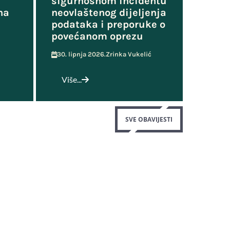
sigurnosnom incidentu
na
neovlaštenog dijeljenja
podataka i preporuke o
povećanom oprezu
30. lipnja 2026.
Zrinka Vukelić
Više...
SVE OBAVIJESTI
Korisni linkovi