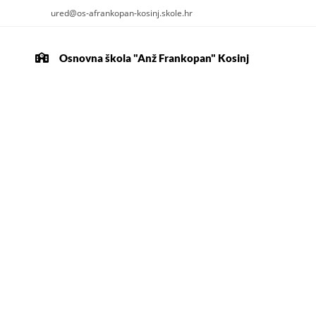
ured@os-afrankopan-kosinj.skole.hr
Osnovna škola "Anž Frankopan" Kosinj