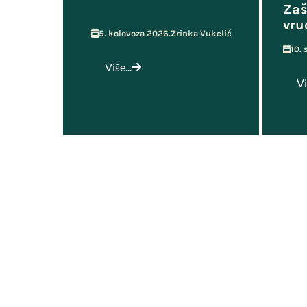
Zaš
vru
5. kolovoza 2026.
Zrinka Vukelić
10.
Više...
Vi