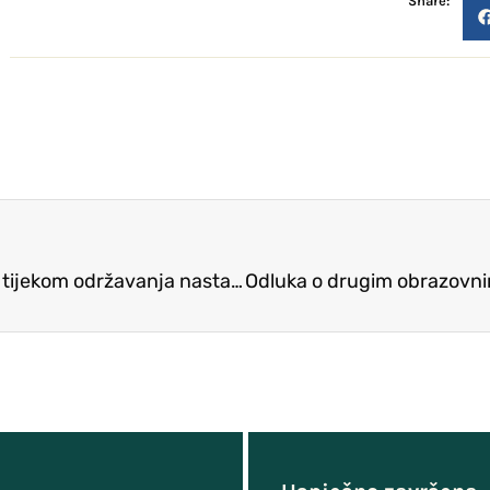
Share:
Preporuke o organizaciji radnoga dana učenika tijekom održavanja nastave na daljinu