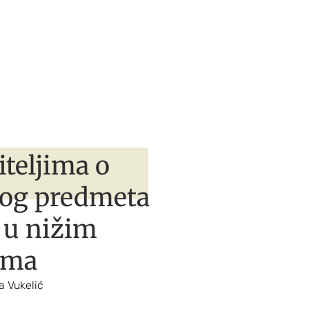
iteljima o
nog predmeta
 u nižim
ima
a Vukelić