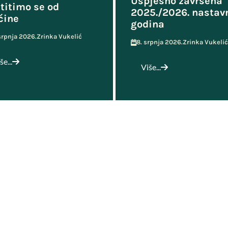
Uspješno završena
titimo se od
2025./2026. nastav
ćine
godina
 srpnja 2026.
Zrinka Vukelić
8. srpnja 2026.
Zrinka Vukelić
še...
Više...