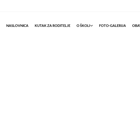
NASLOVNICA
KUTAK ZA RODITELJE
O ŠKOLI
FOTO-GALERIJA
OBAV