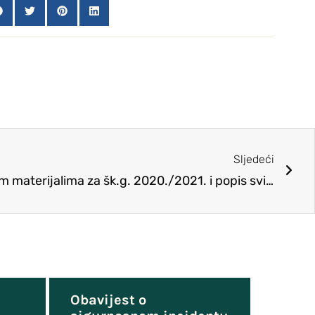
Sljedeći
Odluka o drugim obrazovnim materijalima za šk.g. 2020./2021. i popis svih DOM-a
Obavijest o