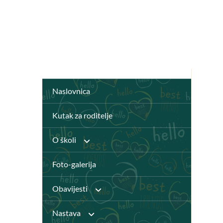
Naslovnica
Kutak za roditelje
O školi
Foto-galerija
Anž Frankopan
Obavijesti
Knjižnica
Nastava
Javni pozivi