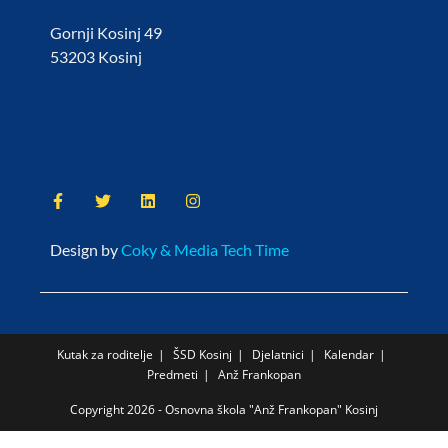
Gornji Kosinj 49
53203 Kosinj
Design by
Coky & Media Tech Time
Kutak za roditelje
ŠSD Kosinj
Djelatnici
Kalendar
Predmeti
Anž Frankopan
Copyright 2026 - Osnovna škola "Anž Frankopan" Kosinj