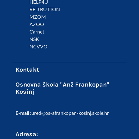
HELP4U
RED BUTTON
MZOM
AZOO
Carnet
NSK
NCVVO
Kontakt
Osnovna škola "Anž Frankopan"
Kosinj
E-mail :
ured@os-afrankopan-kosinj.skole.hr
Adresa: