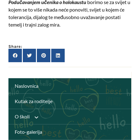
Podučavanjem učenika o holokaustu
borimo se za svijet u
kojem se to više nikada neće ponoviti, svijet u kojem će
tolerancija, dijalog te međusobno uvažavanje postati
temelj i trajni zalog mira.
Share:
Naslovnica
Kutak za roditelje
O školi
Foto-galerija
Anž Frankopan