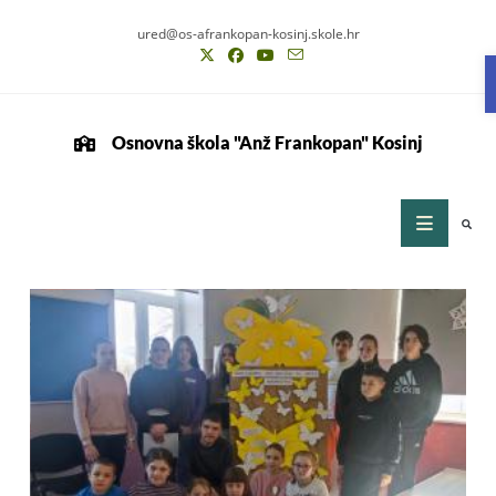
ured@os-afrankopan-kosinj.skole.hr
Osnovna škola "Anž Frankopan" Kosinj