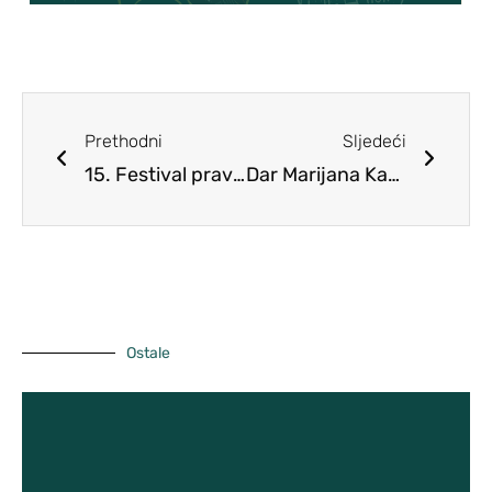
Udžbenici i dodatni obrazovni materijali
Izvješća
(DOM)
Pravilnici
Školski Odbor
Predmeti
Planovi
Učiteljsko vijeće
Prethodni
Sljedeći
Školski tim za kvalitetu
15. Festival prava djece
Dar Marijana Katića školi
Pristup informacijama
Vijeće roditelja
ŠSD Kosinj
GPP i Kurikulum
Učenička zadruga MOST
Ostale