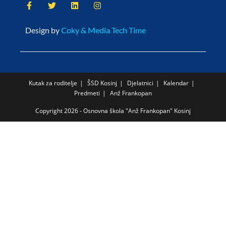
Design by
Coky & Media Tech Time
Kutak za roditelje
ŠSD Kosinj
Djelatnici
Kalendar
Predmeti
Anž Frankopan
Copyright 2026 - Osnovna škola "Anž Frankopan" Kosinj