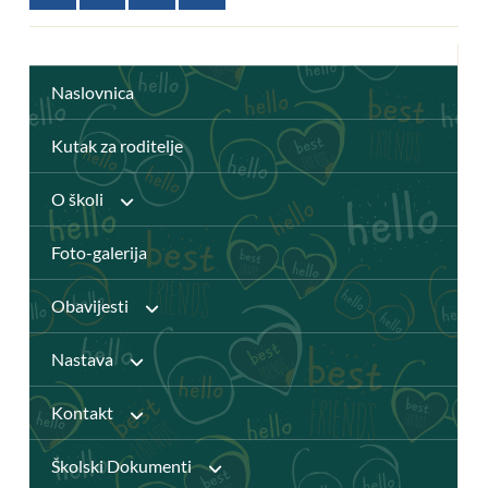
Naslovnica
Kutak za roditelje
O školi
Foto-galerija
Anž Frankopan
Obavijesti
Knjižnica
Nastava
Javni pozivi
Katalog Knjižnice
Kontakt
Djelatnici
Natječaji
Školski Dokumenti
Virtualna knjižnica
Pristupačnost mrežnih stranica