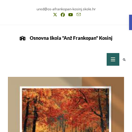
ured@os-afrankopan-kosinj.skole.hr
Osnovna škola "Anž Frankopan" Kosinj