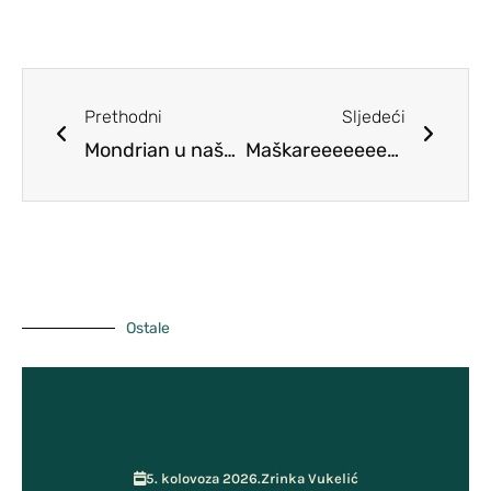
(DOM)
Pravilnici
Školski Odbor
Predmeti
Planovi
Učiteljsko vijeće
Prethodni
Sljedeći
Školski tim za kvalitetu
Mondrian u našoj školi
Maškareeeeeeeeee
Pristup informacijama
Vijeće roditelja
ŠSD Kosinj
GPP i Kurikulum
Učenička zadruga MOST
Ostale
5. kolovoza 2026.
Zrinka Vukelić