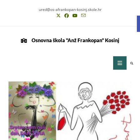
ured@os-afrankopan-kosinj.skole.hr
Osnovna škola "Anž Frankopan" Kosinj