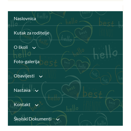
Naslovnica
Kutak za roditelje
O školi
Foto-galerija
Anž Frankopan
Obavijesti
Knjižnica
Nastava
Javni pozivi
Katalog Knjižnice
Kontakt
Djelatnici
Natječaji
Školski Dokumenti
Virtualna knjižnica
Pristupačnost mrežnih stranica
Udžbenici i dodatni obrazovni materijali
Izvješća