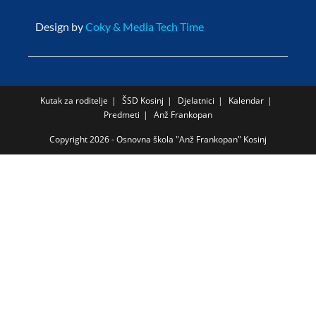
Design by
Coky & Media Tech Time
Kutak za roditelje
ŠSD Kosinj
Djelatnici
Kalendar
Predmeti
Anž Frankopan
Copyright 2026 - Osnovna škola "Anž Frankopan" Kosinj