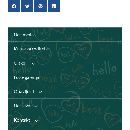
Naslovnica
Kutak za roditelje
O školi
Foto-galerija
Anž Frankopan
Obavijesti
Knjižnica
Nastava
Javni pozivi
Katalog Knjižnice
Kontakt
Djelatnici
Natječaji