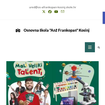
ured@os-afrankopan-kosinj.skole.hr
Osnovna škola "Anž Frankopan" Kosinj