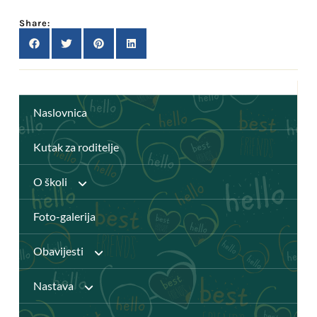
Share:
Naslovnica
Kutak za roditelje
O školi
Foto-galerija
Anž Frankopan
Obavijesti
Knjižnica
Nastava
Javni pozivi
Katalog Knjižnice