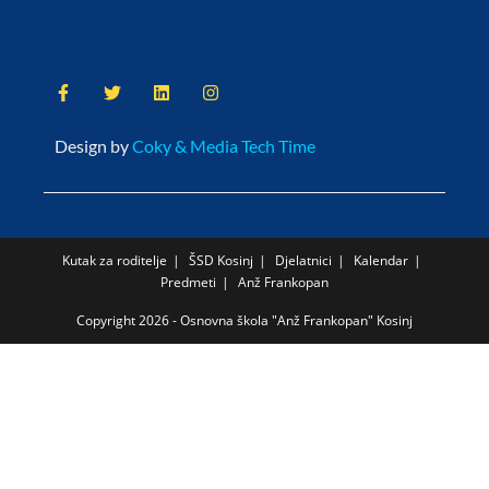
Design by
Coky & Media Tech Time
Kutak za roditelje
ŠSD Kosinj
Djelatnici
Kalendar
Predmeti
Anž Frankopan
Copyright 2026 - Osnovna škola "Anž Frankopan" Kosinj