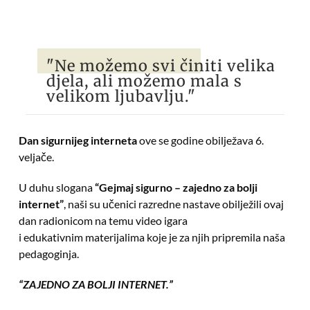
"Ne možemo svi činiti velika
djela, ali možemo mala s
velikom ljubavlju."
Dan sigurnijeg interneta
ove se godine obilježava 6.
veljače.
U duhu slogana
“Gejmaj sigurno – zajedno za bolji
in
ternet”
, naši su učenici razredne nastave obilježili ovaj
dan radionicom na temu video igara
i edukativnim materijalima koje je za njih pripremila naša
pedagoginja.
“ZAJEDNO ZA BOLJI INTERNET.”