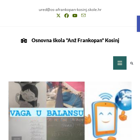
ured@os-afrankopan-kosinj.skole.hr
Osnovna škola "Anž Frankopan" Kosinj