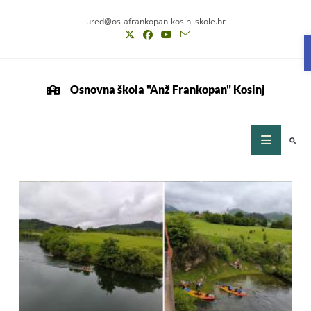
ured@os-afrankopan-kosinj.skole.hr
Osnovna škola "Anž Frankopan" Kosinj