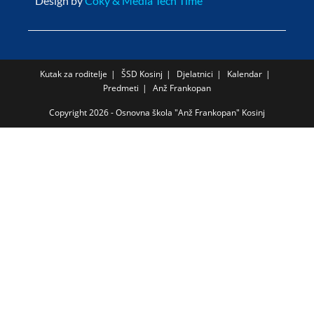
Design by
Coky & Media Tech Time
Kutak za roditelje
ŠSD Kosinj
Djelatnici
Kalendar
Predmeti
Anž Frankopan
Copyright 2026 - Osnovna škola "Anž Frankopan" Kosinj