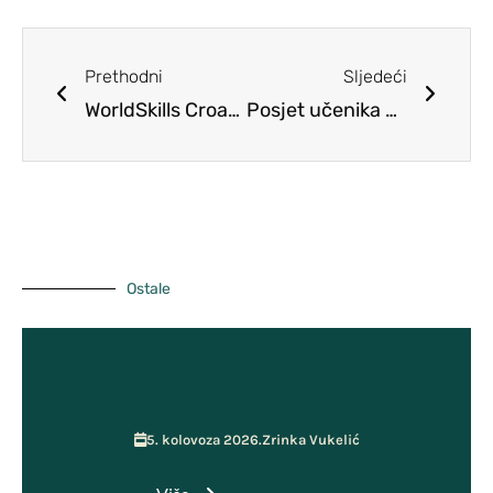
Predmeti
Planovi
Učiteljsko vijeće
Prethodni
Sljedeći
Školski tim za kvalitetu
WorldSkills Croatia 2024.
Posjet učenika 8. r. Vukovaru
Pristup informacijama
Vijeće roditelja
ŠSD Kosinj
GPP i Kurikulum
Učenička zadruga MOST
Ostale
5. kolovoza 2026.
Zrinka Vukelić