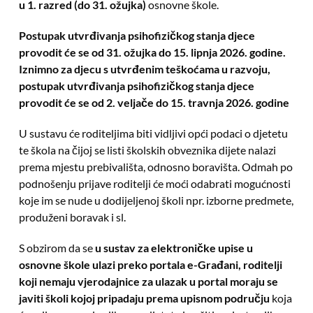
u 1. razred (do 31. ožujka)
osnovne škole.
Postupak utvrđivanja psihofizičkog stanja djece
provodit će se od 31. ožujka do 15. lipnja 2026. godine.
Iznimno za djecu s utvrđenim teškoćama u razvoju,
postupak utvrđivanja psihofizičkog stanja djece
provodit će se od 2. veljače do 15. travnja 2026. godine
U sustavu će roditeljima biti vidljivi opći podaci o djetetu
te škola na čijoj se listi školskih obveznika dijete nalazi
prema mjestu prebivališta, odnosno boravišta. Odmah po
podnošenju prijave roditelji će moći odabrati mogućnosti
koje im se nude u dodijeljenoj školi npr. izborne predmete,
produženi boravak i sl.
S obzirom da se
u sustav za elektroničke upise u
osnovne škole ulazi preko portala e-Građani, roditelji
koji nemaju vjerodajnice za ulazak u portal moraju se
javiti školi kojoj pripadaju prema upisnom području
koja