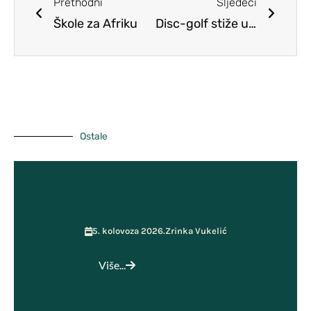
Prethodni
Sljedeći
Škole za Afriku
Školski tim za kvalitetu
Disc-golf stiže u Kosinj – suradnja s Mladenom Šopom u školskom sportskom projektu “Baci frizbi – uhvati sport”
Pristup informacijama
Vijeće roditelja
ŠSD Kosinj
GPP i Kurikulum
Učenička zadruga MOST
Ostale
5. kolovoza 2026.
Zrinka Vukelić
Više...