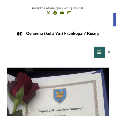
ured@os-afrankopan-kosinj.skole.hr
Osnovna škola "Anž Frankopan" Kosinj