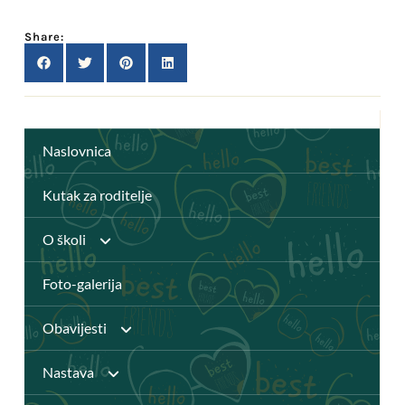
Share:
Naslovnica
Kutak za roditelje
O školi
Foto-galerija
Anž Frankopan
Obavijesti
Knjižnica
Nastava
Javni pozivi