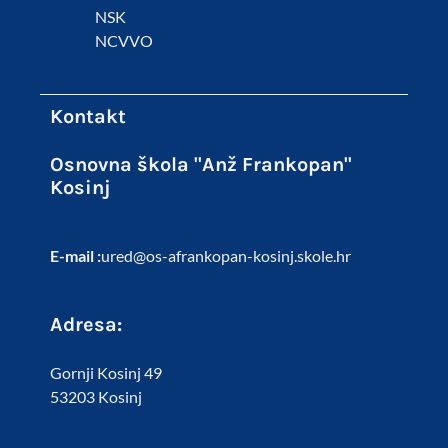
NSK
NCVVO
Kontakt
Osnovna škola "Anž Frankopan"
Kosinj
E-mail :
ured@os-afrankopan-kosinj.skole.hr
Adresa:
Gornji Kosinj 49
53203 Kosinj