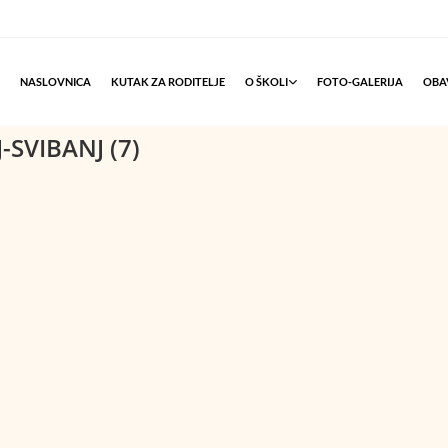
NASLOVNICA
KUTAK ZA RODITELJE
O ŠKOLI
FOTO-GALERIJA
OBAV
-SVIBANJ (7)