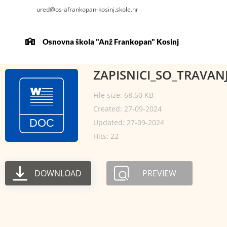
ured@os-afrankopan-kosinj.skole.hr
Osnovna škola "Anž Frankopan" Kosinj
ZAPISNICI_SO_TRAVANJ
File size: 68.50 KB
Created: 27-09-2024
Updated: 27-09-2024
Hits: 22
DOWNLOAD
PREVIEW