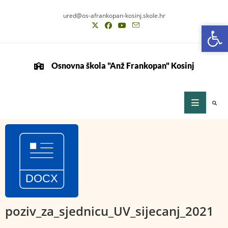
ured@os-afrankopan-kosinj.skole.hr
Op
Op
Osnovna škola "Anž Frankopan" Kosinj
poziv_za_sjednicu_UV_sijecanj_2021