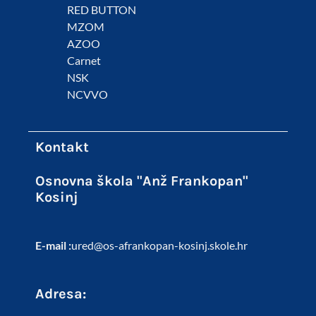
RED BUTTON
MZOM
AZOO
Carnet
NSK
NCVVO
Kontakt
Osnovna škola "Anž Frankopan"
Kosinj
E-mail :
ured@os-afrankopan-kosinj.skole.hr
Adresa: