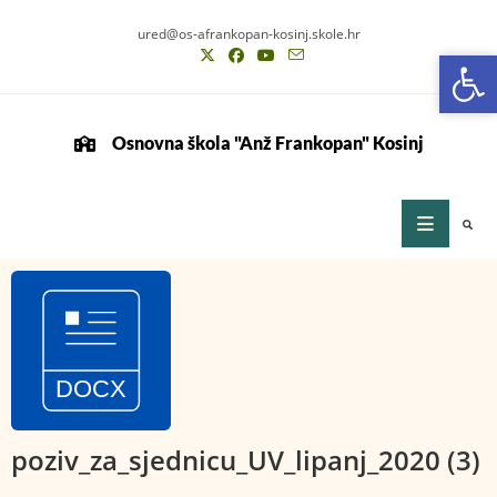
ured@os-afrankopan-kosinj.skole.hr
Op
Op
Osnovna škola "Anž Frankopan" Kosinj
poziv_za_sjednicu_UV_lipanj_2020 (3)