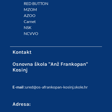
RED BUTTON
MZOM
AZOO
Carnet
NSK
NCVVO
Kontakt
Osnovna škola "Anž Frankopan"
Kosinj
E-mail :
ured@os-afrankopan-kosinj.skole.hr
Adresa: