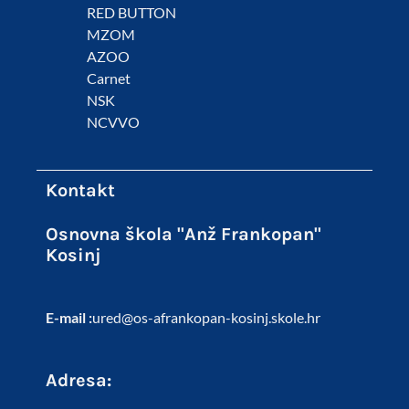
RED BUTTON
MZOM
AZOO
Carnet
NSK
NCVVO
Kontakt
Osnovna škola "Anž Frankopan"
Kosinj
E-mail :
ured@os-afrankopan-kosinj.skole.hr
Adresa: