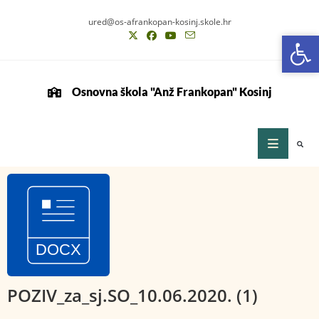
ured@os-afrankopan-kosinj.skole.hr
Op
Op
Osnovna škola "Anž Frankopan" Kosinj
POZIV_za_sj.SO_10.06.2020. (1)