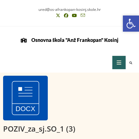
ured@os-afrankopan-kosinj.skole.hr
Op
Op
Osnovna škola "Anž Frankopan" Kosinj
POZIV_za_sj.SO_1 (3)