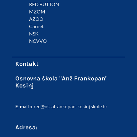
RED BUTTON
MZOM
AZOO
Carnet
NSK
NCVVO
Kontakt
Osnovna škola "Anž Frankopan"
Kosinj
E-mail :
ured@os-afrankopan-kosinj.skole.hr
Adresa: