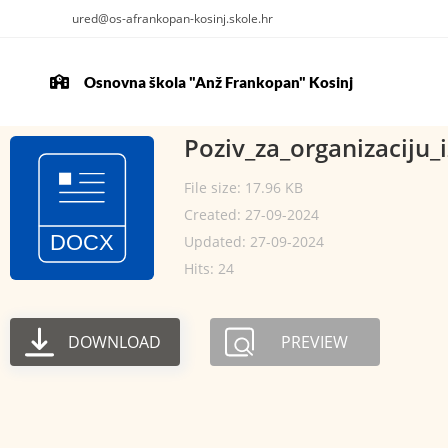
ured@os-afrankopan-kosinj.skole.hr
Osnovna škola "Anž Frankopan" Kosinj
Poziv_za_organizaciju_i
File size: 17.96 KB
Created: 27-09-2024
Updated: 27-09-2024
Hits: 24
DOWNLOAD
PREVIEW