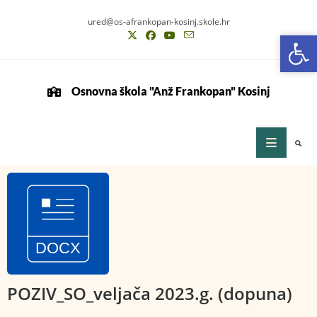
ured@os-afrankopan-kosinj.skole.hr
Op
Op
Osnovna škola "Anž Frankopan" Kosinj
POZIV_SO_veljača 2023.g. (dopuna)