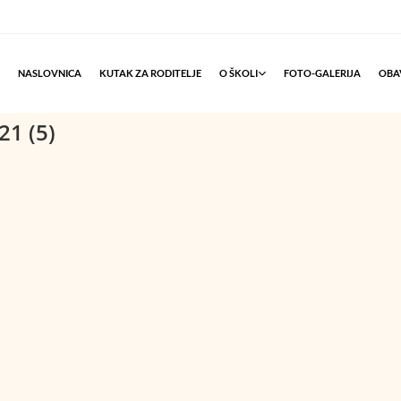
NASLOVNICA
KUTAK ZA RODITELJE
O ŠKOLI
FOTO-GALERIJA
OBAV
21 (5)