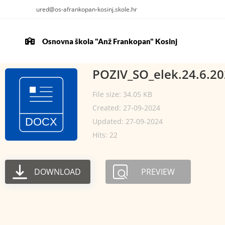
ured@os-afrankopan-kosinj.skole.hr
Osnovna škola "Anž Frankopan" Kosinj
POZIV_SO_elek.24.6.20
File size: 34.05 KB
Created: 27-09-2024
Updated: 27-09-2024
Hits: 22
DOWNLOAD
PREVIEW