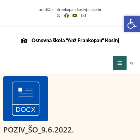
ured@os-afrankopan-kosinj.skole.hr
Op
Op
Osnovna škola "Anž Frankopan" Kosinj
POZIV_ŠO_9.6.2022.