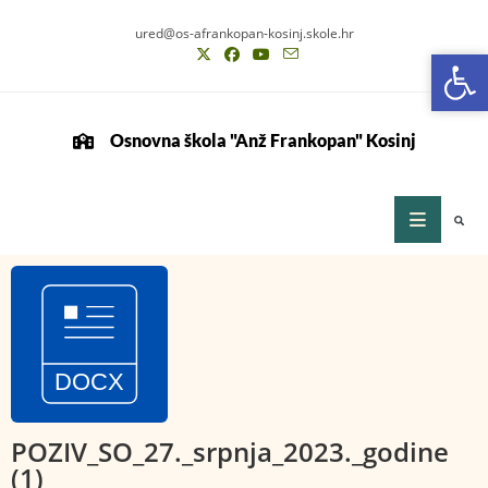
ured@os-afrankopan-kosinj.skole.hr
Op
Op
Osnovna škola "Anž Frankopan" Kosinj
POZIV_SO_27._srpnja_2023._godine
(1)