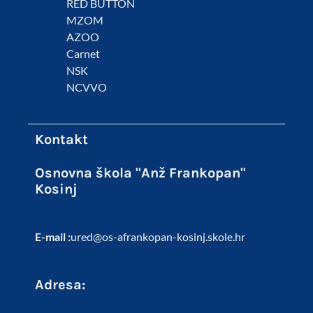
RED BUTTON
MZOM
AZOO
Carnet
NSK
NCVVO
Kontakt
Osnovna škola "Anž Frankopan"
Kosinj
E-mail :
ured@os-afrankopan-kosinj.skole.hr
Adresa: