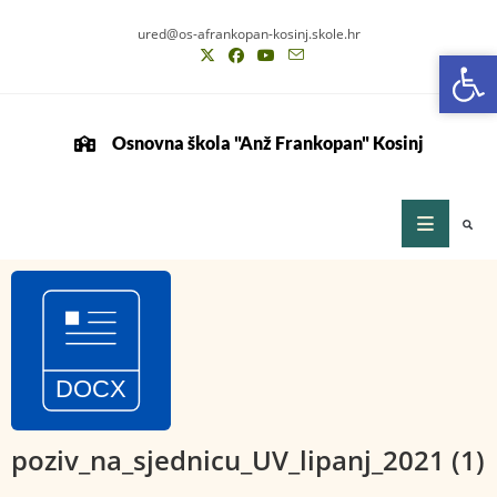
ured@os-afrankopan-kosinj.skole.hr
Op
Op
Osnovna škola "Anž Frankopan" Kosinj
poziv_na_sjednicu_UV_lipanj_2021 (1)